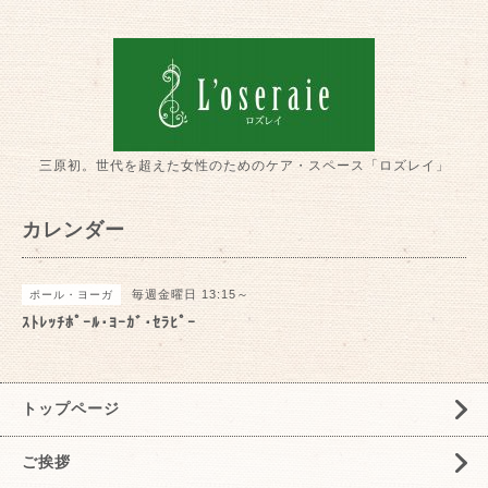
三原初。世代を超えた女性のためのケア・スペース「ロズレイ」
カレンダー
毎週金曜日 13:15～
ポール・ヨーガ
ｽﾄﾚｯﾁﾎﾟｰﾙ･ﾖｰｶﾞ･ｾﾗﾋﾟｰ
トップページ
ご挨拶