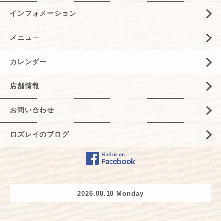
インフォメーション
メニュー
カレンダー
店舗情報
お問い合わせ
ロズレイのブログ
2026.08.10 Monday