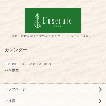
三原初。世代を超えた女性のためのケア・スペース「ロズレイ」
カレンダー
2015-02-03 (火) 10:00～
パン教室
パン教室
トップページ
ご挨拶