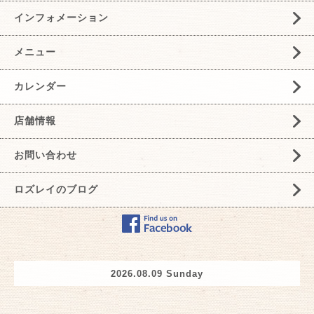
インフォメーション
メニュー
カレンダー
店舗情報
お問い合わせ
ロズレイのブログ
2026.08.09 Sunday