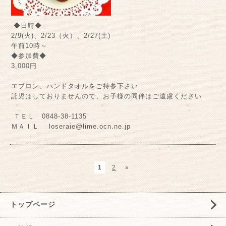
◆日時◆
2/9(火)、2/23（火）、2/27(土)
午前10時～
◆参加費◆
3,000円
エプロン、ハンドタオルをご持参下さい
託児はしておりませんので、お子様の同伴はご遠慮ください
ＴＥＬ 0848-38-1135
ＭＡＩＬ loseraie@lime.ocn.ne.jp
1
2
»
トップページ