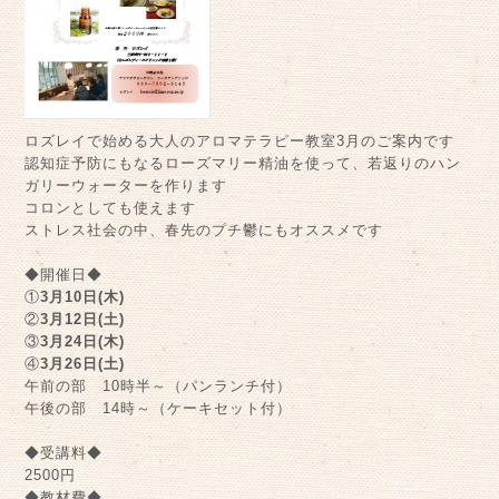
ロズレイで始める大人のアロマテラピー教室3月のご案内です
認知症予防にもなるローズマリー精油を使って、若返りのハン
ガリーウォーターを作ります
コロンとしても使えます
ストレス社会の中、春先のプチ鬱にもオススメです
◆開催日◆
①
3月10日(木)
②
3月12日(土)
③
3月24日(木)
④
3月26日(土)
午前の部 10時半～（パンランチ付）
午後の部 14時～（ケーキセット付）
◆受講料◆
2500円
◆教材費◆