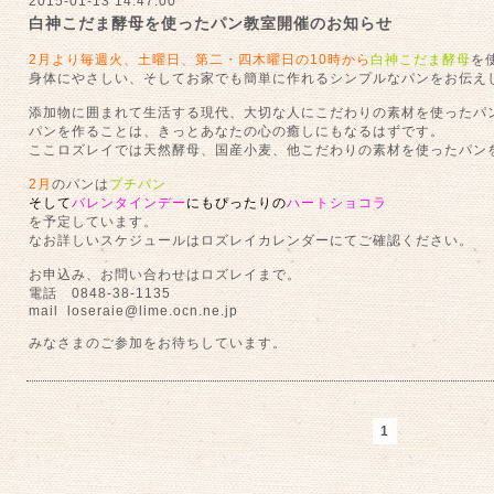
2015-01-13 14:47:00
白神こだま酵母を使ったパン教室開催のお知らせ
2月より毎週火、土曜日、第二・四木曜日の10時から
白神こだま酵母
を
身体にやさしい、そしてお家でも簡単に作れるシンプルなパンをお伝え
添加物に囲まれて生活する現代、大切な人にこだわりの素材を使ったパ
パンを作ることは、きっとあなたの心の癒しにもなるはずです。
ここロズレイでは天然酵母、国産小麦、他こだわりの素材を使ったパン
2月
のパンは
プチパン
そして
バレンタインデー
にもぴったりの
ハートショコラ
を予定しています。
なお詳しいスケジュールはロズレイカレンダーにてご確認ください。
お申込み、お問い合わせはロズレイまで。
電話 0848-38-1135
mail
loseraie@lime.ocn.ne.jp
みなさまのご参加をお待ちしています。
1