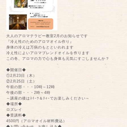
大人のアロマテラピー教室2月のお知らせです
『冷え性のためのアロマオイル作り』
身体の冷えは万病のもとといわれます
冷え性によいアロマブレンドオイルを作ります
この冬、アロマの力で心も身体も元気にすごしませんか？
◆開催日◆
①2月23日（木）
②2月25日（土）
午前の部・・・10時～12時
午後の部・・・2時～4時
～講座の後はｽｲｰﾂ＆ﾃｨｰでお楽しみください～
◆場所◆
ロズレイ
◆受講料◆
4500円（アロマオイル材料費込）
◆お問い合わせ、お申し込み◆