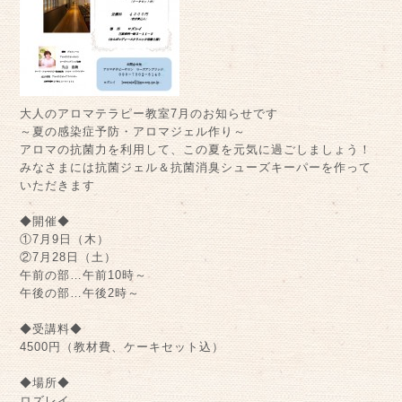
大人のアロマテラピー教室7月のお知らせです
～夏の感染症予防・アロマジェル作り～
アロマの抗菌力を利用して、この夏を元気に過ごしましょう！
みなさまには抗菌ジェル＆抗菌消臭シューズキーパーを作って
いただきます
◆開催◆
①7月9日（木）
②7月28日（土）
午前の部…午前10時～
午後の部…午後2時～
◆受講料◆
4500円（教材費、ケーキセット込）
◆場所◆
ロズレイ