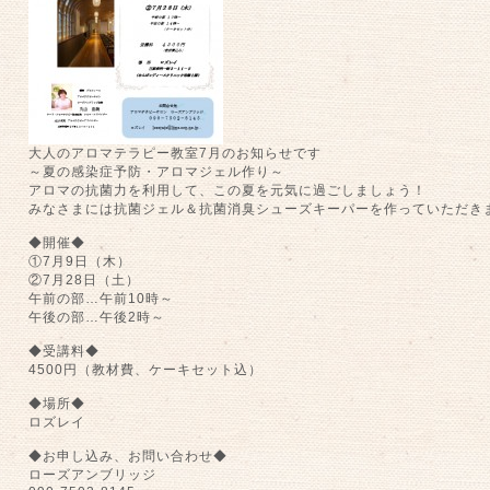
大人のアロマテラピー教室7月のお知らせです
～夏の感染症予防・アロマジェル作り～
アロマの抗菌力を利用して、この夏を元気に過ごしましょう！
みなさまには抗菌ジェル＆抗菌消臭シューズキーパーを作っていただき
◆開催◆
①7月9日（木）
②7月28日（土）
午前の部…午前10時～
午後の部…午後2時～
◆受講料◆
4500円（教材費、ケーキセット込）
◆場所◆
ロズレイ
◆お申し込み、お問い合わせ◆
ローズアンブリッジ