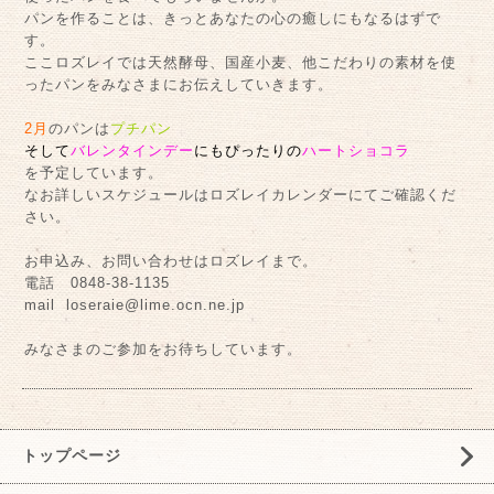
パンを作ることは、きっとあなたの心の癒しにもなるはずで
す。
ここロズレイでは天然酵母、国産小麦、他こだわりの素材を使
ったパンをみなさまにお伝えしていきます。
2月
のパンは
プチパン
そして
バレンタインデー
にもぴったりの
ハートショコラ
を予定しています。
なお詳しいスケジュールはロズレイカレンダーにてご確認くだ
さい。
お申込み、お問い合わせはロズレイまで。
電話 0848-38-1135
mail
loseraie@lime.ocn.ne.jp
みなさまのご参加をお待ちしています。
トップページ