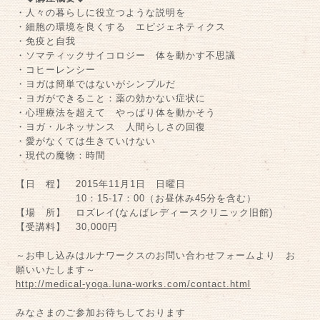
・人々の暮らしに役立つような説明を
・細胞の環境を良くする エピジェネティクス
・免疫と自我
・ソマティックサイコロジー 体を動かす不思議
・コヒーレンシー
・ヨガは簡単ではないがシンプルだ
・ヨガができること：薬の効かない症状に
・心理療法を超えて やっぱり体を動かそう
・ヨガ・ルネッサンス 人間らしさの回復
・愛がなくては生きていけない
・現代の魔物：時間
【日 程】 2015年11月1日 日曜日
10：15-17：00（お昼休み45分を含む）
【場 所】 ロズレイ(なんばレディースクリニック旧館)
【受講料】 30,000円
～お申し込みはルナワークスのお問い合わせフォームより お
願いいたします～
http://medical-yoga.luna-works.com/contact.html
みなさまのご参加お待ちしております