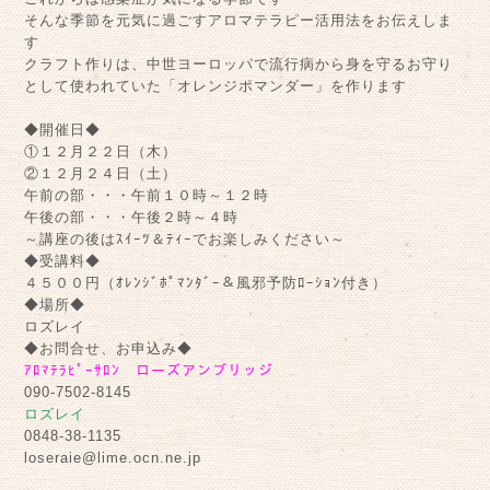
そんな季節を元気に過ごすアロマテラピー活用法をお伝えしま
す
クラフト作りは、中世ヨーロッパで流行病から身を守るお守り
として使われていた「オレンジポマンダー」を作ります
◆開催日◆
①１２月２２日（木）
②１２月２４日（土）
午前の部・・・午前１０時～１２時
午後の部・・・午後２時～４時
～講座の後はｽｲｰﾂ＆ﾃｨｰでお楽しみください～
◆受講料◆
４５００円（ｵﾚﾝｼﾞﾎﾟﾏﾝﾀﾞｰ＆風邪予防ﾛｰｼｮﾝ付き）
◆場所◆
ロズレイ
◆お問合せ、お申込み◆
ｱﾛﾏﾃﾗﾋﾟｰｻﾛﾝ ローズアンブリッジ
090-7502-8145
ロズレイ
0848-38-1135
loseraie@lime.ocn.ne.jp