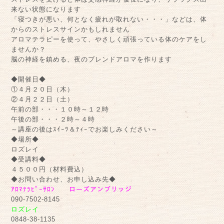
来ない状態になります
「寝つきが悪い、何となく疲れが取れない・・・」などは、体
からのストレスサインかもしれません
アロマテラピーを使って、やさしく頑張っている体のケアをし
ませんか？
脳の神経を鎮める、夜のブレンドアロマを作ります
◆開催日◆
①４月２０日（木）
②４月２２日（土）
午前の部・・・１０時～１２時
午後の部・・・２時～４時
～講座の後はｽｲｰﾂ＆ﾃｨｰでお楽しみください～
◆場所◆
ロズレイ
◆受講料◆
４５００円（材料費込）
◆お問い合わせ、お申し込み先◆
ｱﾛﾏﾃﾗﾋﾟｰｻﾛﾝ ローズアンブリッジ
090-7502-8145
ロズレイ
0848-38-1135